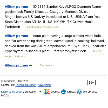
Allium porrum
— ID 2554 Symbol Key ALPO2 Common Name
garden leek Family Liliaceae Category Monocot Division
Magnoliophyta US Nativity Introduced to U.S. US/NA Plant Yes
State Distribution AR, IA, IL, KS, NY, OH, TX Growth Habit
Forb/herb …
USDA Plant Characteristics
Allium porrum
— noun plant having a large slender white bulb
and flat overlapping dark green leaves; used in cooking; believed
derived from the wild Allium ampeloprasum • Syn: ↑leek, ↑scallion •
Hypernyms: ↑alliaceous plant • Part Meronyms: ↑leek …
Useful
english dictionary
Allium porrum
— …
Википедия
© Academic, 2000-2026
18+
Contact us:
Technical Support
,
Advertising
Dictionaries export
, created on PHP,
Joomla,
Drupal,
WordPress,
MODx.