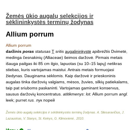
Žemės ūkio augalų selekcijos ir
sėklininkystės terminų žodynas
Allium porrum
Allium porrum
daržinis
poras
statusas
T
sritis
augalininkystė
apibrėžtis
Dvimetė,
medinga česnakinių (Alliaceae) šeimos daržovė. Pirmais metais
išauga pailgas iki 85 cm ilgio, lapuotas (su 10–15 lapų) netikras
stiebas, kuris vartojamas maistui. Antrais metais formuojasi
žiedynas. Dauginama sėklomis. Kaip daržovė ir prieskoninis
augalas tinka daržovių valgiams, mėsos, žuvies, silkių patiekalams,
taip pat sriuboms paskaninti. Vartojamas gaminant konservus,
sausus daržovių koncentratus.
atitikmenys
:
lot.
Allium porrum
angl.
leek; purret
rus.
лук порей
Žemės ūkio augalų selekcijos ir sėklininkystės terminų žodynas
.
A. Sliesaravičius, J.
Lazauskas, V. Stanys, St. Keinys, G. Klimovienė.
.
2010
.