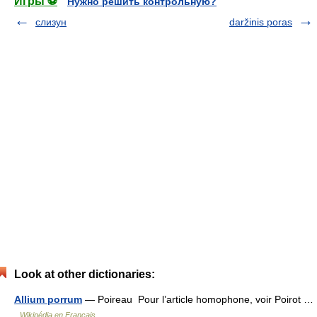
Игры ⚽
Нужно решить контрольную?
слизун
daržinis poras
Look at other dictionaries:
Allium porrum
— Poireau Pour l’article homophone, voir Poirot …
Wikipédia en Français