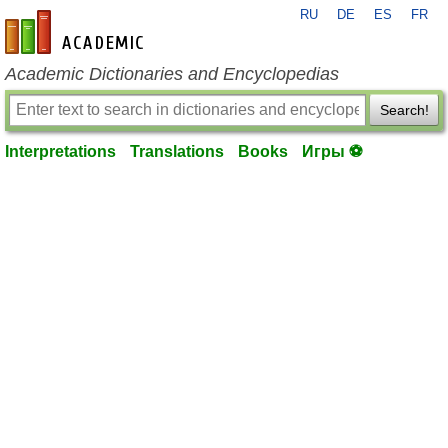
RU
DE
ES
FR
en-academic.com
Academic Dictionaries and Encyclopedias
Search!
Interpretations
Translations
Books
Игры ⚽