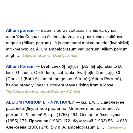
Allium porrum
— daržinis poras statusas T sritis vardynas
apibrėžtis Česnakinių šeimos daržovinis, prieskoninis kultūrinis
augalas (Allium porrum). Iš jo gaminami maisto priedai (kvėpikliai).
atitikmenys: lot. Allium ampeloprasum var. porrum; Allium porrum
angl …
Lithuanian dictionary (lietuvių žodynas)
Allium Porrum
— Leek Leek (l[=e]k), n. [AS. le[ a]c; akin to D.
look, G. lauch, OHG. louh, Icel. laukr, Sw. l[ o]k, Dan l[ o]g. Cf.
{Garlic}.] (Bot.) A plant of the genus {Allium} ({Allium Porrum}),
having broadly linear succulent leaves rising from a loose… …
The Collaborative International Dictionary of English
ALLIUM PORRUM L. - ЛУК ПОРЕЙ
— см. 176. . Однолетнее
растение. Двулетнее растение. Многолетнее растение. A.
porrum L. Л. порей Sp. pl. (1753) 294. Овощн. и бахч. культ.
(1955) 173. Проханов (1930) 172. Жуковский (1933) 561 и 633.
Алексеева (1960) 248. S y n. A. ampeloprasum L …
Справочник